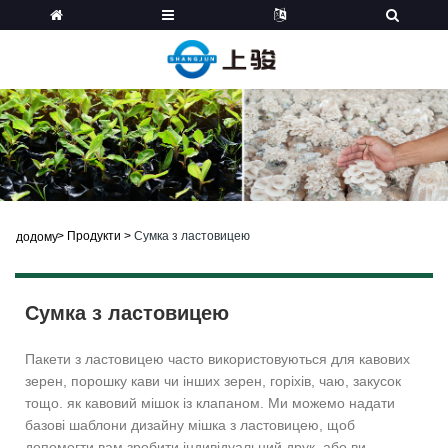
>
Продукти
>
Сумка з ластовицею
додому
Сумка з ластовицею
Пакети з ластовицею часто використовуються для кавових
зерен, порошку кави чи інших зерен, горіхів, чаю, закусок
тощо. як кавовий мішок із клапаном. Ми можемо надати
базові шаблони дизайну мішка з ластовицею, щоб
допомогти вам зробити індивідуальний друк, або ви