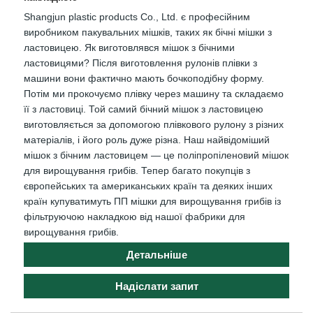
Shangjun plastic products Co., Ltd. є професійним
виробником пакувальних мішків, таких як бічні мішки з
ластовицею. Як виготовлявся мішок з бічними
ластовицями? Після виготовлення рулонів плівки з
машини вони фактично мають бочкоподібну форму.
Потім ми прокочуємо плівку через машину та складаємо
її з ластовиці. Той самий бічний мішок з ластовицею
виготовляється за допомогою плівкового рулону з різних
матеріалів, і його роль дуже різна. Наш найвідоміший
мішок з бічним ластовицем — це поліпропіленовий мішок
для вирощування грибів. Тепер багато покупців з
європейських та американських країн та деяких інших
країн купуватимуть ПП мішки для вирощування грибів із
фільтруючою накладкою від нашої фабрики для
вирощування грибів.
Детальніше
Надіслати запит