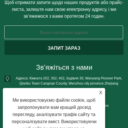
Щоб отримати запити щодо наших продуктів або прайс-
листа, залиште нам свою електронну адресу, і ми
зв’яжемося з вами протягом 24 годин.
Зв'яжіться з нами
Адреса: Кімната 202, 302, 402, будівля 30, Wanyang Pioneer Park,
Qianku Town Cangnan County, Wenzhou city province Zhejiang
Тел:
+86-13396777698
X
Телефон:
+86-13396777698
Ми використовуємо файли cookie, щоб
Електронна пошта:
mushroomgrowbag@163.com
запропонувати вам кращий досвід
перегляду, аналізувати трафік сайту та
персоналізувати вміст. Використовуючи