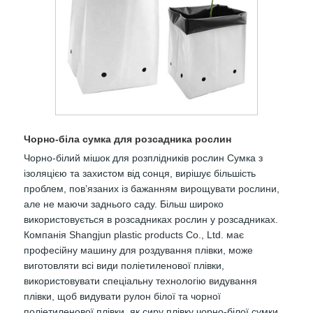
Чорно-біла сумка для розсадника рослин
Чорно-білий мішок для розплідників рослин Сумка з
ізоляцією та захистом від сонця, вирішує більшість
проблем, пов’язаних із бажанням вирощувати рослини,
але не маючи заднього саду. Більш широко
використовується в розсадниках рослин у розсадниках.
Компанія Shangjun plastic products Co., Ltd. має
професійну машину для роздування плівки, може
виготовляти всі види поліетиленової плівки,
використовувати спеціальну технологію видування
плівки, щоб видувати рулон білої та чорної
поліетиленової плівки, як сиру плівку чорно-білої сумки